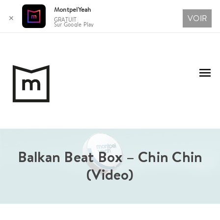
MontpelYeah
VOIR
✕
GRATUIT
Sur Google Play
Aller
au
Me
contenu
pri
Balkan Beat Box – Chin Chin
(Video)