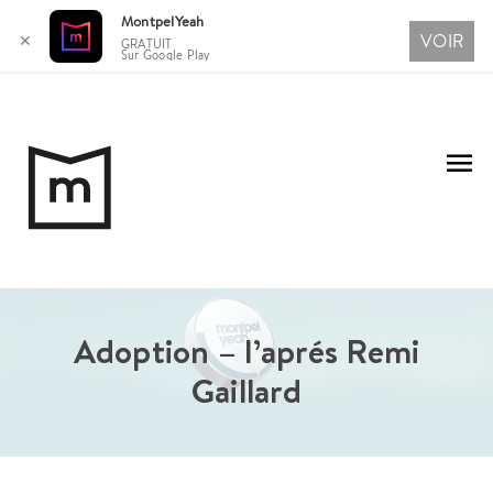
MontpelYeah
VOIR
✕
GRATUIT
Sur Google Play
Aller
au
Me
contenu
pri
Adoption – l’aprés Remi
Gaillard