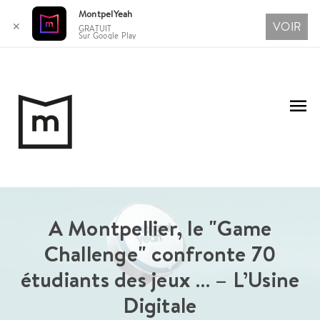
MontpelYeah
VOIR
✕
GRATUIT
Sur Google Play
Aller
au
Me
contenu
pri
A Montpellier, le "Game
Challenge" confronte 70
étudiants des jeux … – L’Usine
Digitale