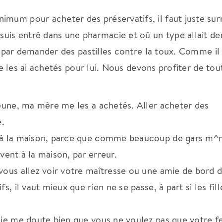
imum pour acheter des préservatifs, il faut juste su
 suis entré dans une pharmacie et où un type allait 
ini par demander des pastilles contre la toux. Comme il 
t je les ai achetés pour lui. Nous devons profiter de tou
jeune, ma mère me les a achetés. Aller acheter des
e.
s à la maison, parce que comme beaucoup de gars m^m
uvent à la maison, par erreur.
 vous allez voir votre maîtresse ou une amie de bord 
s, il vaut mieux que rien ne se passe, à part si les fil
r je me doute bien que vous ne voulez pas que votre