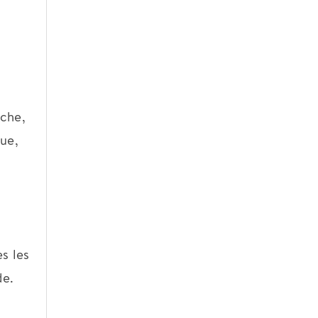
uche,
ue,
s les
de.