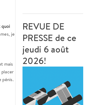
REVUE DE
t quoi
mmes, je
PRESSE de ce
jeudi 6 août
2026!
et mais
 placer
e pénis.