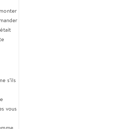
rmonter
demander
était
te
e s’ils
de
les vous
 femme