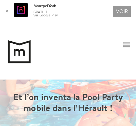
MontpelYeah
VOIR
✕
GRATUIT
Sur Google Play
Aller
au
Me
contenu
pri
Et l’on inventa la Pool Party
mobile dans l’Hérault !