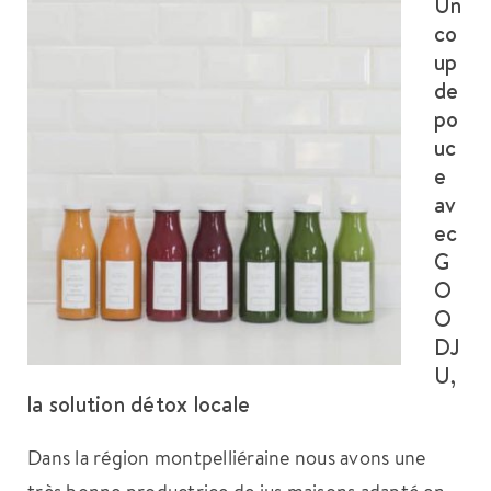
Un
co
up
de
po
uc
e
av
ec
G
O
O
DJ
U,
la solution détox locale
Dans la région montpelliéraine nous avons une
très bonne productrice de jus maisons adapté en