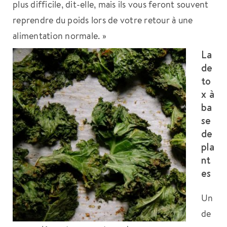
plus difficile, dit-elle, mais ils vous feront souvent
reprendre du poids lors de votre retour à une
alimentation normale. »
La
de
to
x à
ba
se
de
pla
nt
es
Un
de