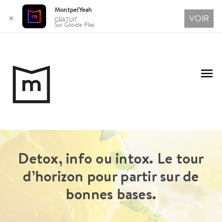
MontpelYeah
VOIR
✕
GRATUIT
Sur Google Play
Aller
au
Me
contenu
pri
Detox, info ou intox. Le tour
d’horizon pour partir sur de
bonnes bases.